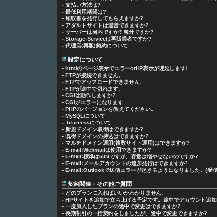
-
支払い方法は?
-
最低利用期間は?
-
領収書を発行してもらえますか?
-
アダルトサイトは運営できますか?
-
サーバーは国内ですか? 海外ですか?
-
Storage-Serviceは再販業者ですか?
-
代理店(再販)契約について
設定について
-
htmlのページ表示でエラーorHP表示が遅延します!
-
FTPが接続できません。
-
FTPでアップロードできません。
-
FTPが途中で切れます。
-
CGIは動作しますか?
-
CGIがエラーになります!
-
PHPのバージョンを教えてください。
-
MySQLについて
-
.htaccessについて
-
新規ドメイン取得はできますか?
-
既得ドメインの持込はできますか?
-
マルチドメイン運用(複数サイト運用)はできますか?
-
E-mail:Webmailは使用できますか?
-
E-mail:標準は50Mですが、容量は増やせないのですか?
-
E-mail:メールアカウントの追加発行はできますか?
-
E-mail:Outlookで送信エラーが起きるようになりました。(受
契約関連・その他ご質問
-
どのプランに入ればいいかわかりません。
-
HPサイトを追加で立ち上げる予定です。途中でアカウント追加
-
一度加入したプランの途中で変更はできますか?
-
長期割引の一括契約をしましたが、途中で変更できますか?