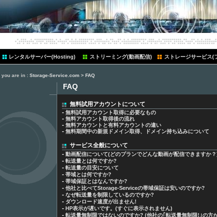
レンタルサーバー(Hosting)
ストリーミング(動画配信)
ストレージサービス(
you are in :
Storage-Service.com
>
FAQ
FAQ
無料試用アカウントについて
-
無料試用アカウント取得に必要なもの
-
無料アカウント取得後の流れ
-
無料アカウントと有料アカウントの違い
-
無料期間中の新規ドメイン取得、ドメイン持ち込みについて
サービス全般について
-
動画配信について(どのプランでどんな動画が配信できますか？
-
転送量とは何ですか?
-
転送量の目安について
-
帯域とは何ですか?
-
帯域保証とはなんですか?
-
他社と比べてStorage-Serviceの帯域保証は安いのですか?
-
なぜ転送量を制限しているのですか?
-
ダウンロード速度が出ません!
-
HP表示が遅いです。(すぐに表示されません)
-
転送量無制限ではないのですか? (他社の｢転送量無制限!｣の方