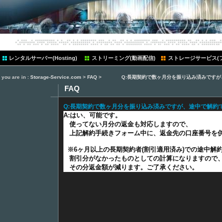
ten
レンタルサーバー(Hosting)
ストリーミング(動画配信)
ストレージサービス(
you are in :
Storage-Service.com
>
FAQ
>
Q:長期契約で数ヶ月分を振り込み済みですが
FAQ
Q:長期契約で数ヶ月分を振り込み済みですが、途中で解約
A:はい、可能です。
使ってない月分の返金も対応しますので、
上記解約手続きフォーム中に、返金先の口座番号を
※6ヶ月以上の長期契約者(割引適用済み)での途中解
割引分がなかったものとしての計算になりますので
その分返金額が減ります。ご了承ください。