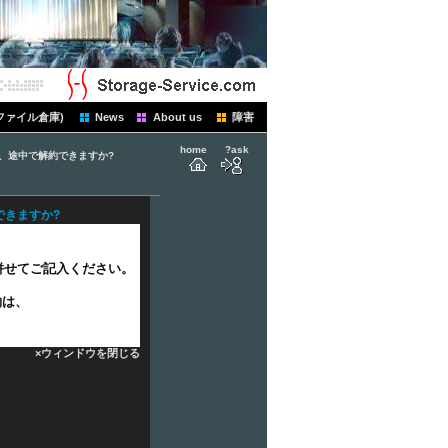
ファイル倉庫)
News
About us
障害
home
?ask
、途中で解約できますか?
できますか?
併せてご記入ください。
約は、
、
×ウィンドウを閉じる