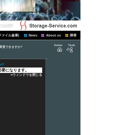
ファイル倉庫)
News
About us
障害
home
?ask
変更できますか?
か?
必要になります。
×ウィンドウを閉じる