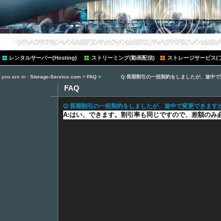
ten
レンタルサーバー(Hosting)
ストリーミング(動画配信)
ストレージサービス(
you are in :
Storage-Service.com
>
FAQ
>
Q:長期割引の一括契約をしましたが、途中で
FAQ
Q:長期割引の一括契約をしましたが、途中で変更できます
A:はい、できます。割引率も同じですので、差額のみ