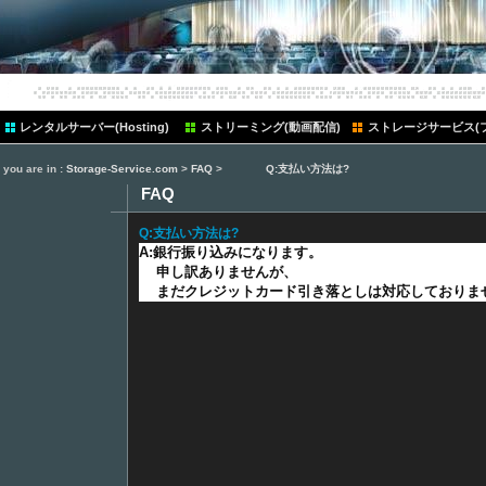
ten
レンタルサーバー(Hosting)
ストリーミング(動画配信)
ストレージサービス(
you are in :
Storage-Service.com
>
FAQ
>
Q:支払い方法は?
FAQ
Q:支払い方法は?
A:銀行振り込みになります。
申し訳ありませんが、
まだクレジットカード引き落としは対応しておりま