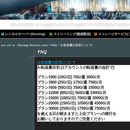
レンタルサーバー(Hosting)
ストリーミング(動画配信)
ストレージサービス(
you are in :
Storage-Service.com
>
FAQ
>
Q:転送量の目安について
FAQ
Q:転送量の目安について
A:転送量目安:(1アカウントの転送量の合計で)
プラン1900 (10G/日) 70G/週 300G/月
プラン3800 (25G/日) 175G/週 750G/月
プラン7600 (50G/日) 350G/週 1500G/月
プラン12000 (80G/日) 560G/週 2400G/月
プラン15000 (100G/日) 700G/週 3000G/月
プラン20000 (150G/日) 1050G/週 4500G/月
プラン30000 (250G/日) 1750G/週 7500G/月
を超える日が続きますと上位プランへの移行を
お願いしておりますのでご注意ください