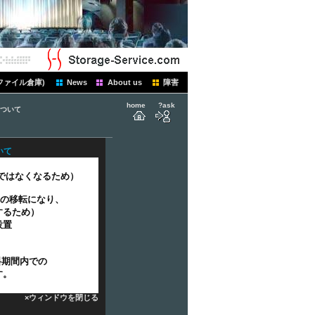
ファイル倉庫)
News
About us
障害
home
?ask
ついて
いて
ではなくなるため）
体の移転になり、
するため）
設置
料期間内での
す。
×ウィンドウを閉じる