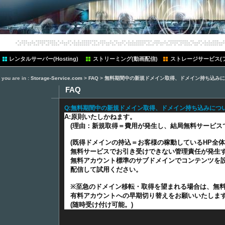
レンタルサーバー(Hosting)
ストリーミング(動画配信)
ストレージサービス(
you are in :
Storage-Service.com
>
FAQ
>
無料期間中の新規ドメイン取得、ドメイン持ち込みに
FAQ
Q:無料期間中の新規ドメイン取得、ドメイン持ち込みにつ
A:原則いたしかねます。
(理由：新規取得＝費用が発生し、結局無料サービス
(既得ドメインの持込＝お客様の稼動しているHP全
無料サービスでお引き受けできない管理責任が発生
無料アカウント標準のサブドメインでコンテンツを
配信して試用ください。
※至急のドメイン移転・取得を望まれる場合は、無
有料アカウントへの早期切り替えをお願いいたしま
(随時受け付け可能。)