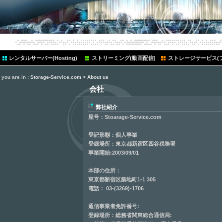
レンタルサーバー(Hosting)
ストリーミング(動画配信)
ストレージサービス(
you are in :
Storage-Service.com
>
About us
会社
弊社紹介
屋号：Stoarage-Service.com
登記形態：個人事業
登録場所：東京都新宿区四谷税務署
事業開始:2003/09/01
本部の住所：
東京都新宿区築地町1-1 305
電話： 03-(3269)-1706
通信事業者免許番号:
登録場所：総務省関東総合通信局: