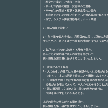
・料金のご案内・ご請求・回収
・サービス内容の確認・変更等のご連絡
・サービスの開始・変更・休廃止等のご案内
・お客さまからのお問い合わせへの対応等のお客さま
・保守、システム障害対応等のサポート業務
2．個人情報の取扱い
1） 取り扱う個人情報は、利用目的に応じて正確に利
するために、常に正確かつ最新の情報に保つよう努め
2) 以下のいずれかに該当する場合を除き、
あらかじめ契約者ご本人の同意を得ないで、
個人情報を第三者に提供することはいたしません。
1・法令に基づく場合
2・人の生命、身体又は財産の保護のために必要があ
であって、本人の同意を得ることが困難であるとき
3・公衆衛生の向上又は児童の健全な育成の推進のた
必要がある場合であって、本人の同意を得ることが
4・国の機関若しくは地方公共団体の事務の遂行に
支障を及ぼすおそれがあるとき。
上記の特別な事由がある場合以外、
個人情報を第三者に提供することはありません。