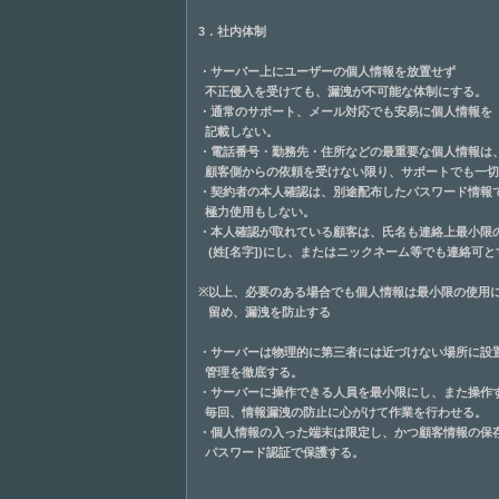
3．社内体制
・サーバー上にユーザーの個人情報を放置せず
不正侵入を受けても、漏洩が不可能な体制にする。
・通常のサポート、メール対応でも安易に個人情報を
記載しない。
・電話番号・勤務先・住所などの最重要な個人情報は
顧客側からの依頼を受けない限り、サポートでも一切
・契約者の本人確認は、別途配布したパスワード情報
極力使用もしない。
・本人確認が取れている顧客は、氏名も連絡上最小限
(姓[名字])にし、またはニックネーム等でも連絡可と
※以上、必要のある場合でも個人情報は最小限の使用
留め、漏洩を防止する
・サーバーは物理的に第三者には近づけない場所に設
管理を徹底する。
・サーバーに操作できる人員を最小限にし、また操作
毎回、情報漏洩の防止に心がけて作業を行わせる。
・個人情報の入った端末は限定し、かつ顧客情報の保
パスワード認証で保護する。