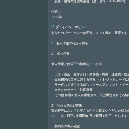
一般第二種電気通信事業者 （届出番号：A-15-6029)
代表：
上木 誠
プライバシーポリシー
あなたのプライバシーは私達にとって極めて重要です
1．個人情報の利用目的等
1） 個人情報
個人情報とは以下の情報をいいます。
・氏名・住所・生年月日・勤務先・職業・連絡先・性
・金融機関の口座に関する情報 ・クレジットカードに
・サービスで提供するURL・メールアカウント ・メ
・当社とのサポート対応履歴
・その他 特定の個人が識別され、又は識別されうる情
2） 利用目的及び範囲
契約時等においてお客さまからご提示いただいた個人
ついては、以下の利用目的及び範囲で利用いたします
・契約者の本人確認