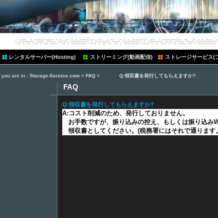
ten
レンタルサーバー(Hosting)
ストリーミング(動画配信)
ストレージサービス(
you are in :
Storage-Service.com
>
FAQ
>
Q:領収書を発行してもらえますか?
FAQ
Q:領収書を発行してもらえますか?
A:コスト削減のため、発行しておりません。
お手数ですが、振り込みの控え、もしくは振り込みW
領収書としてください。(税務署にはそれで通ります。