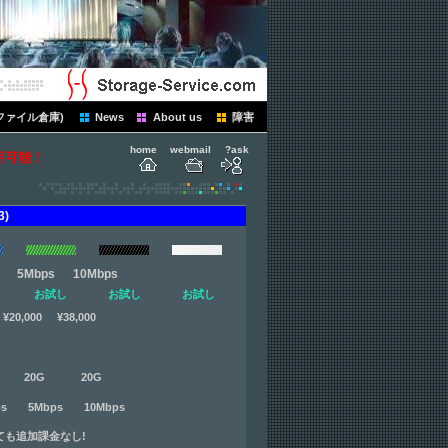
ファイル倉庫)
News
About us
障害
home
webmail
?ask
用可能！
)
5Mbps 10Mbps
お試し
お試し
お試し
,000 ¥38,000
 20G 20G
 5Mbps 10Mbps
ても追加課金なし!