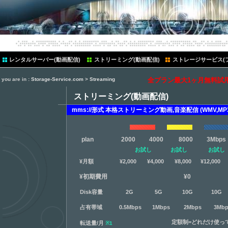
レンタルサーバー(動画配信)
ストリーミング(動画配信)
ストレージサービス(
you are in :
Storage-Service.com
>
Streaming
全プラン最大1ヶ月無料試
ストリーミング(動画配信)
mms://形式 本格ストリーミング動画,音楽配信 (WMV,MP3
plan 2000 4000 8000 3Mbps 
お試し
お試し
お試し
¥月額 ¥2,000 ¥4,000 ¥8,000 ¥12,000 ¥20
¥初期費用 ¥0
Disk容量 2G 5G 10G 10G
占有帯域 0.5Mbps 1Mbps 2Mbps 3Mbps
定額制=どれだけ使っ
転送量/月
※1