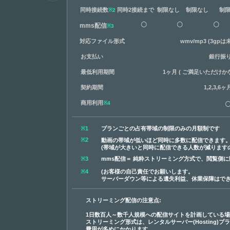
同時接続数
同時2接続まで 制限なし 制限なし 制
※2
mms配信
※3
対応ファイル形式
wmv/mp3 (3gp
お支払い
銀行振
最低利用期間
1ヶ月 ( ご満足いただけか
契約期間
1,2,3,6
商用利用
※4
※1
プランごとの占有帯域の制限のみの月額制です
※2
動画の帯域が低いほど同時に多数に配信できます
(帯域が大きいと同時に配信できる人数が減ります
※3
mms配信＝ 純粋ストリーミング方式で、閲覧側
※4
(お客様の自己責任でお願いします。
サーバーダウン等による遺失利益、休業保障はでき
ストリーミング配信の注意点:
1日数百人～数千人規模への配信サイトを計画している
ストリーミング形式は、レンタルサーバー(Hosting)
費用が多めにかかります。