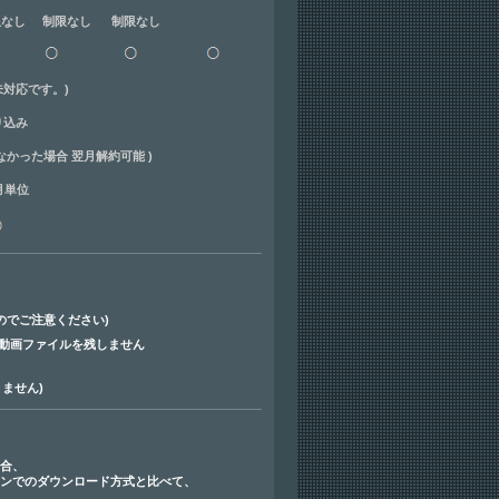
限なし 制限なし 制限なし
は未対応です。)
り込み
なかった場合 翌月解約可能 )
ヶ月単位
。
のでご注意ください)
に動画ファイルを残しません
ません)
場合、
プランでのダウンロード方式と比べて、