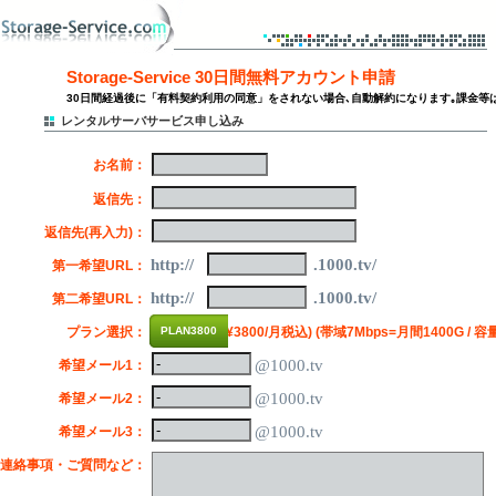
Storage-Service 30日間無料アカウント申請
30日間経過後に「有料契約利用の同意」をされない場合､自動解約になります｡課金等
レンタルサーバサービス申し込み
※
お名前：
※
返信先：
※
返信先(再入力)：
http://
.1000.tv/
※
第一希望URL：
http://
.1000.tv/
※
第二希望URL：
※
プラン選択：
PLAN3800
(¥3800/月税込) (帯域7Mbps=月間1400G / 容量
@1000.tv
希望メール1：
@1000.tv
希望メール2：
@1000.tv
希望メール3：
連絡事項・ご質問など：