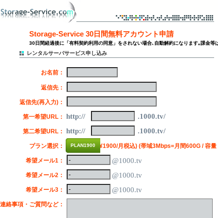
Storage-Service 30日間無料アカウント申請
30日間経過後に「有料契約利用の同意」をされない場合､自動解約になります｡課金等
レンタルサーバサービス申し込み
※
お名前：
※
返信先：
※
返信先(再入力)：
http://
.1000.tv/
※
第一希望URL：
http://
.1000.tv/
※
第二希望URL：
※
プラン選択：
PLAN1900
(¥1900/月税込) (帯域3Mbps=月間600G / 容量 
@1000.tv
希望メール1：
@1000.tv
希望メール2：
@1000.tv
希望メール3：
連絡事項・ご質問など：