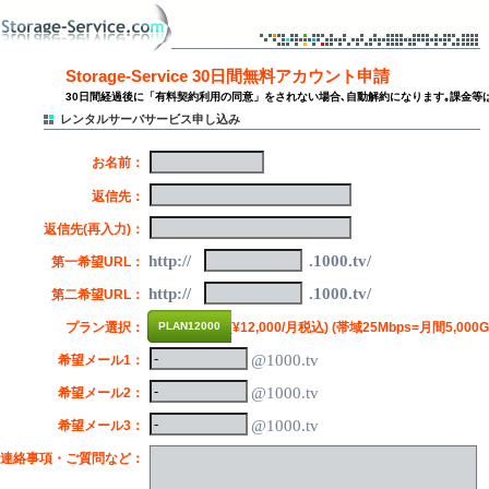
Storage-Service 30日間無料アカウント申請
30日間経過後に「有料契約利用の同意」をされない場合､自動解約になります｡課金等
レンタルサーバサービス申し込み
※
お名前：
※
返信先：
※
返信先(再入力)：
http://
.1000.tv/
※
第一希望URL：
http://
.1000.tv/
※
第二希望URL：
※
プラン選択：
PLAN12000
(¥12,000/月税込) (帯域25Mbps=月間5,000G /
@1000.tv
希望メール1：
@1000.tv
希望メール2：
@1000.tv
希望メール3：
連絡事項・ご質問など：