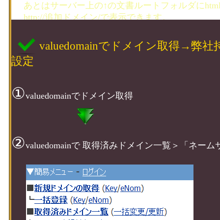
あとはサーバー上の↑の文書ルートフォルダにhtm
http://追加ドメイン/で表示できます。
valuedomainでドメイン取得→弊社持
お名前.comでドメイン取得→Storage-Servic
設定
①
valuedomainでドメイン取得
②
valuedomainで 取得済みドメイン一覧＞「ネ