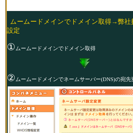
・ドメインのネームサーバー設定から12～24時間
ムームードメインでドメイン取得→弊社持ち
い!
ドメイン追加は反映まで時間がなぜかかかります、
設定
valuedomainドメイン取得→Storage-Servic
①
好きなように独自ドメインでサイト運営して
ムームードメインでドメイン取得
##############################################
②
ムームードメインでネームサーバー(DNS)の宛