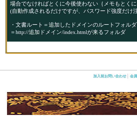
場合でなければとくに今後使わない｛メモもとくに
(自動作成されるだけですが、パスワード強度だけ注
・文書ルート＝追加したドメインのルートフォルダ
＝http://追加ドメイン/index.htmlが来るフォルダ
あとはサーバー上の↑の文書ルートフォルダにhtml
http://追加ドメイン/で表示できます。
ムームードメインでドメイン取得→Storage-Service
|
加入前お問い合わせ
会
ドメイン追加設定作業終わり