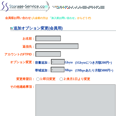
会員様お問い合わせ
(入会前の方は
「加入前お問い合わせ」
からどうぞ)
追加オプション変更(会員用)
※
お名前：
※
返信先：
※
アカウントのFTPID：
※
※
オプション変更：
Gbyte
容量追加：
(1Gbyteにつき月額200円+)
Mbps
帯域追加：
(1Mbpsあたり月額5000円+)
※
変更希望日：
1:即日変更
2:来月1日より変更
※
その他連絡事項：