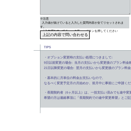
※注意
入力値が抜けていると入力した質問内容が全てリセットされま
す。
「入力欄をすべてチェック後」、ボタンを押してください
TIPS
・オプション変更時の支払い処理につきまして:
9日以前変更の場合: 当月の支払いから変更後のプラン料金
21日以降変更の場合: 翌月の支払いから変更後のプラン料
・基本的に月単位の料金お支払いなので、
なるべく変更予定月の月始めか、前月中に事前にご申請くだ
・長期契約者（6ヶ月以上）は、一括支払い済みでも途中変
希望の方は連絡事項に「長期契約での途中変更希望」とご記