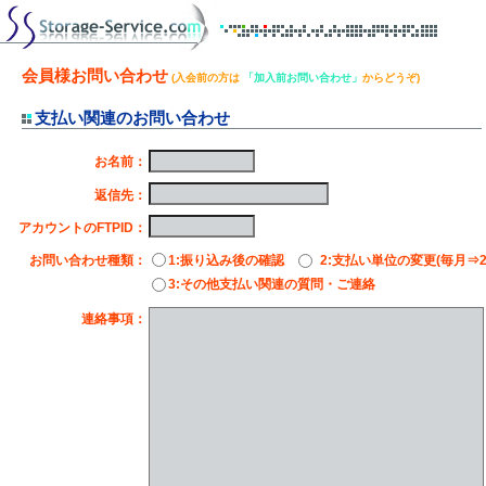
会員様お問い合わせ
(入会前の方は
「加入前お問い合わせ」
からどうぞ)
支払い関連のお問い合わせ
※
お名前：
※
返信先：
※
アカウントのFTPID：
※
お問い合わせ種類：
1:振り込み後の確認
2:支払い単位の変更(毎月⇒
3:その他支払い関連の質問・ご連絡
※
連絡事項：